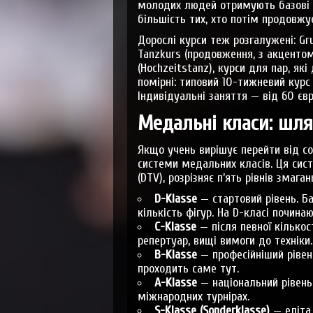
молодих людей отримують базові н
більшість тих, хто потім продовжу
Дорослі курси теж розгалужені: Gr
Tanzkurs (продовження, з акцентом
(Hochzeitstanz), курси для пар, як
помірні: типовий 10-тижневий курс
Індивідуальні заняття — від 60 євр
Медальні класи: шлях
Якщо учень вирішує перейти від со
системи медальних класів. Ця сис
(DTV), розрізняє п’ять рівнів змаган
D-Klasse
— стартовий рівень. Ба
кількість фігур. На D-класі починаю
C-Klasse
— після певної кількос
репертуар, вищі вимоги до техніки.
B-Klasse
— професійніший рівень
проходить саме тут.
A-Klasse
— національний рівень
міжнародних турнірах.
S-Klasse (Sonderklasse)
— еліта.