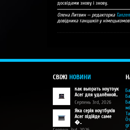
досвідами знову і знову.
Олена Литвин — редакторка
Tanzen
довідника танцшкіл у німецькомовн
СВІЖІ
НОВИНИ
Н
Как выбрать ноутбук
Ба
Acer для удалённой..
Ба
Ба
Серпень 3rd, 2026
мі
Яка серія ноутбуків
Ta
Acer підійде саме
Ös
�..
gr
Серпень 3rd, 2026