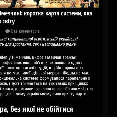
імеччині: коротка карта системи, яка
 світу
Без коментарів
кої танцювальної освіти, в якій українські
ь для зростання, так і несподівано рідне
ulen у Німеччині, цифра зазвичай вражає
професійних шкіл, об’єднаних навколо однієї
ї, плюс ще тисячі студій, клубів і приватних
опи не має такої щільної мережі. Жодна не має
 танцювальна система формувалася паралельно з
ків, і досі тримається на тих самих принципах:
і класи, державне визнання професії танцмайстра.
працює, і чому українському танцюристу варто
ра, без якої не обійтися