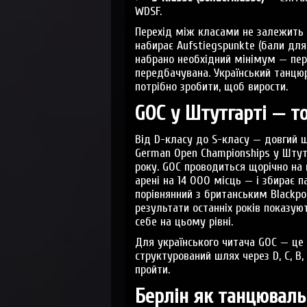
WDSF.
Перехід між класами не залежить в
набирає Aufstiegspunkte (бали для 
набрано необхідний мінімум — пер
передбачувана. Український танцюр
потрібно зробити, щоб вирости.
GOC у Штутгарті — т
Від D-класу до S-класу — довгий ш
German Open Championships у Штутг
року. GOC проводиться щорічно на 
арені на 14 000 місць — і збирає п
порівнянний з британським Blackpoo
результати останніх років показую
себе на цьому рівні.
Для українського читача GOC — це 
структурований шлях через D, C, B,
пройти.
Берлін як танцюваль