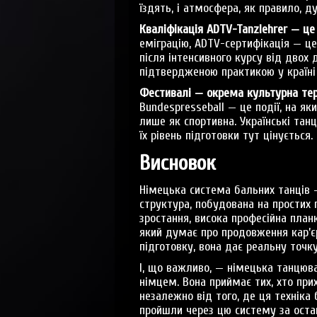
їздять, і атмосфера, як правило, д
Кваліфікація ADTV-Tanzlehrer — це
еміграцію, ADTV-сертифікація — ц
після інтенсивного курсу від двох 
підтвердженою практикою у країні
Фестивалі — окрема культурна тер
Bundespresseball — це події, на я
лише як спортивна. Українські та
їх рівень підготовки тут цінується.
Висновок
Німецька система бальних танців —
структура, побудована на простих 
зростання, висока професійна план
який думає про продовження кар’єр
підготовку, вона дає реальну точку
І, що важливо, — німецька танцюв
німцем. Вона приймає тих, хто при
незалежно від того, де ця техніка
пройшли через цю систему за оста