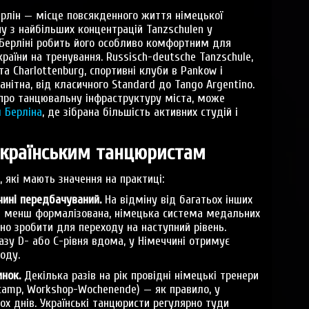
ерлін — місце повсякденного життя німецької
у з найбільших концентрацій Tanzschulen у
в Берліні робить його особливо комфортним для
раїни на тренування. Russisch-deutsche Tanzschule,
та Charlottenburg, спортивні клуби в Pankow і
манітна, від класичного Standard до Tango Argentino.
 про танцювальну інфраструктуру міста, може
 Берліна
, де зібрана більшість активних студій і
українським танцюристам
 які мають значення на практиці:
чині передбачуваний.
На відміну від багатьох інших
рів менш формалізована, німецька система медальних
ібно зробити для переходу на наступний рівень.
азу D- або C-рівня вдома, у Німеччині отримує
оду.
нок.
Декілька разів на рік провідні німецькі тренери
camp, Workshop-Wochenende) — як правило, у
ох днів. Українські танцюристи регулярно туди