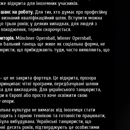
уже відкрита для іноземних учасників.
 шанс на роботу.
Для тих, хто думає про професійну
е визнаний кваліфікаційний шлях. Вступити можна
до трьох років; у деяких випадках, для людей з
 походження, термін скорочується.
иторія.
Münchner Opernball, Wiener Opernball,
ких бальний танець ще живе як соціальна форма, не
нцюристи, що приїжджають туди, часто виявляють, що
 це не закрита фортеця. Це відкрита, прозора
принципах: чіткі програми, передбачувані шляхи
ка для викладачів. Для українського танцюриста,
и в Європі або просто хоче освіжити свою
 опори.
альна культура не вимагає від іноземця стати
ходить з гарною технікою та готовністю працювати,
 була вибудувана. Українські танцюристи, що
нні десять років, підтверджують це особистими