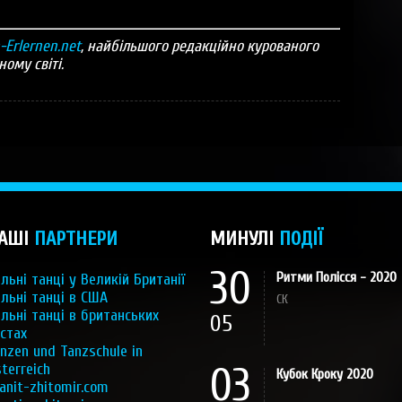
-Erlernen.net
, найбільшого редакційно курованого
ому світі.
АШІ
ПАРТНЕРИ
МИНУЛІ
ПОДІЇ
30
Ритми Полісся - 2020
льні танці у Великій Британії
льні танці в США
СК
льні танці в британських
05
стах
nzen und Tanzschule in
terreich
03
Кубок Кроку 2020
anit-zhitomir.com