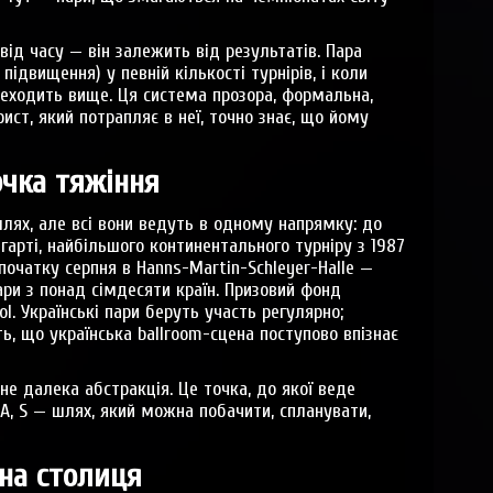
ід часу — він залежить від результатів. Пара
підвищення) у певній кількості турнірів, і коли
еходить вище. Ця система прозора, формальна,
ист, який потрапляє в неї, точно знає, що йому
очка тяжіння
лях, але всі вони ведуть в одному напрямку: до
арті, найбільшого континентального турніру з 1987
початку серпня в Hanns-Martin-Schleyer-Halle —
ари з понад сімдесяти країн. Призовий фонд
l. Українські пари беруть участь регулярно;
ть, що українська ballroom-сцена поступово впізнає
не далека абстракція. Це точка, до якої веде
 A, S — шлях, який можна побачити, спланувати,
на столиця