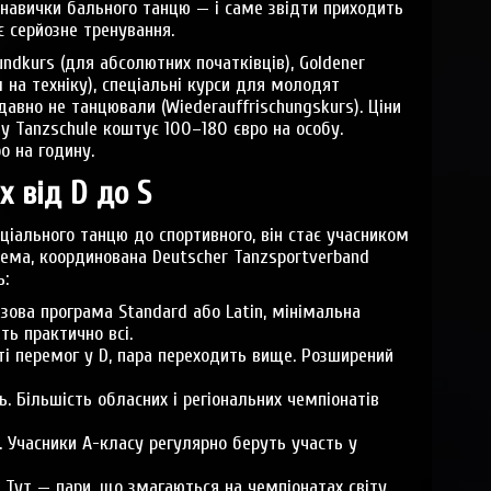
авички бального танцю — і саме звідти приходить
є серйозне тренування.
undkurs (для абсолютних початківців), Goldener
 на техніку), спеціальні курси для молодят
і давно не танцювали (Wiederauffrischungskurs). Ціни
 у Tanzschule коштує 100–180 євро на особу.
о на годину.
 від D до S
ціального танцю до спортивного, він стає учасником
тема, координована Deutscher Tanzsportverband
ь:
зова програма Standard або Latin, мінімальна
ть практично всі.
ті перемог у D, пара переходить вище. Розширений
. Більшість обласних і регіональних чемпіонатів
. Учасники A-класу регулярно беруть участь у
 Тут — пари, що змагаються на чемпіонатах світу