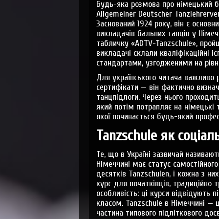
Будь-яка розмова про німецький б
Allgemeiner Deutscher Tanzlehrerv
Заснований 1924 року, він є осно
викладачів бальних танців у Німеч
табличку «ADTV-Tanzschule», прой
викладачі склали кваліфікаційні і
стандартами, узгодженими на рівні 
Для українського читача важливо 
сертифікати — він фактично визнач
танцпідлоги. Через нього проходит
який потім потрапляє на німецькі 
якої починається будь-який профес
Tanzschule як соціал
Те, що в Україні зазвичай називаю
Німеччині має статус самостійного
десятків Tanzschulen, і кожна з ни
курс для початківців, традиційно 
особливість: ці курси відвідують п
класом. Tanzschule в Німеччині — ц
частина типового підліткового дос