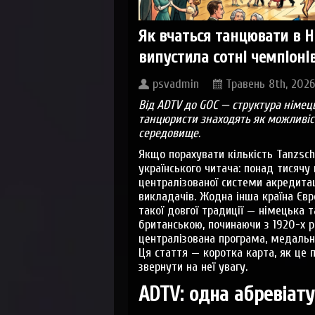
Як вчаться танцювати в Н
випустила сотні чемпіонів
psvadmin
Травень 8th, 2026
Від ADTV до GOC — структура німець
танцюристи знаходять як можливіст
середовище.
Якщо порахувати кількість Tanzsch
українського читача: понад тисячу 
централізованої системи акредитаці
викладачів. Жодна інша країна Євр
такої довгої традиції — німецька
британською, починаючи з 1920-х ро
централізована програма, медальн
Ця стаття — коротка карта, як це 
звернути на неї увагу.
ADTV: одна абревіату