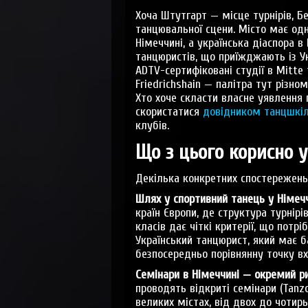
Хоча Штутгарт — місце турнірів, Б
танцювальної сцени. Місто має одн
Німеччині, а українська діаспора 
танцюристів, що приїжджають із Ук
ADTV-сертифіковані студії в Mitte 
Friedrichshain — палітра тут різно
Хто хоче скласти власне уявлення
скористатися
довідником танцшкіл
клубів.
Що з цього корисно 
Декілька конкретних спостережень,
Шлях у спортивний танець у Німеч
країн Європи, де структура турні
класів дає чіткі критерії, що потр
Український танцюрист, який має б
безпосередньо порівнянну точку вх
Семінари в Німеччині — окремий ри
проводять відкриті семінари (Tanz
великих містах, від двох до чотирь