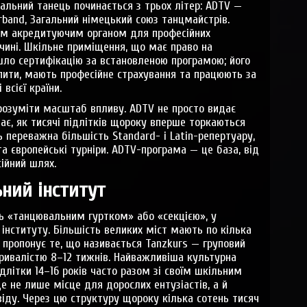
альний танець починається з трьох літер: ADTV —
erband, Загальний німецький союз танцмайстрів.
вним акредитуючим органом для професійних
чині. Шкільне приміщення, що має право на
шло сертифікацію за встановленою програмою; його
спити, мають професійне страхування та працюють за
всієї країни.
розуміти масштаб впливу. ADTV не просто видає
ає, як тисячі підлітків щороку вперше торкаються
ь переважна більшість Standard- і Latin-репертуару,
та європейські турніри. ADTV-програма — це база, від
ійний шлях.
ьний інститут
ть «танцювальним гуртком» або «секцією», у
 інституту. Більшість великих міст мають по кілька
х пропонує те, що називається Tanzkurs — груповий
тривалістю 8–12 тижнів. Найважливіша культурна
ідлітки 14–16 років часто разом зі своїм шкільним
е не лише місце для дорослих ентузіастів, а й
віду. Через цю структуру щороку кілька сотень тисяч