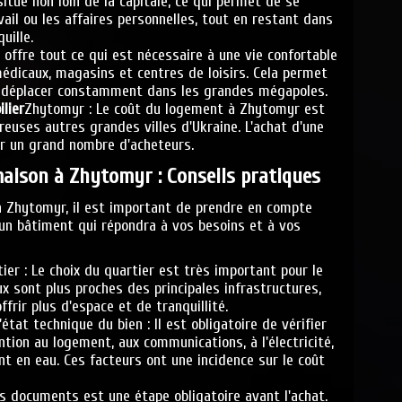
itué non loin de la capitale, ce qui permet de se
vail ou les affaires personnelles, tout en restant dans
uille.
e offre tout ce qui est nécessaire à une vie confortable
 médicaux, magasins et centres de loisirs. Cela permet
e déplacer constamment dans les grandes mégapoles.
lier
Zhytomyr : Le coût du logement à Zhytomyr est
euses autres grandes villes d'Ukraine. L'achat d'une
ur un grand nombre d'acheteurs.
aison à Zhytomyr : Conseils pratiques
à Zhytomyr, il est important de prendre en compte
 un bâtiment qui répondra à vos besoins et à vos
tier : Le choix du quartier est très important pour le
ux sont plus proches des principales infrastructures,
frir plus d'espace et de tranquillité.
'état technique du bien : Il est obligatoire de vérifier
ntion au logement, aux communications, à l'électricité,
t en eau. Ces facteurs ont une incidence sur le coût
es documents est une étape obligatoire avant l'achat.