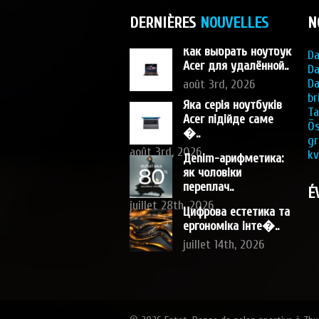
DERNIÈRES
NOUVELLES
N
Как выбрать ноутбук
Da
Acer для удалённой..
Da
Da
août 3rd, 2026
br
Яка серія ноутбуків
Ta
Acer підійде саме
Ös
�..
gr
août 3rd, 2026
kv
Дenim-арифметика:
як чоловіки
переплач..
É
juillet 28th, 2026
Цифрова естетика та
ергономіка інте�..
juillet 14th, 2026