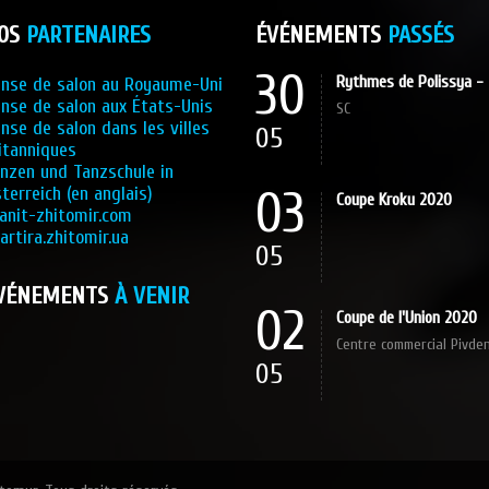
OS
PARTENAIRES
ÉVÉNEMENTS
PASSÉS
30
Rythmes de Polissya -
nse de salon au Royaume-Uni
nse de salon aux États-Unis
SC
nse de salon dans les villes
05
itanniques
nzen und Tanzschule in
terreich (en anglais)
03
Coupe Kroku 2020
anit-zhitomir.com
artira.zhitomir.ua
05
VÉNEMENTS
À VENIR
02
Coupe de l'Union 2020
Centre commercial Pivde
05