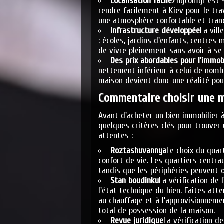
Localisation facile
Zhytomyr est s
rendre facilement à Kiev pour le tra
une atmosphère confortable et tranq
Infrastructure développée
La vill
: écoles, jardins d'enfants, centres
de vivre pleinement sans avoir à s
Des prix abordables pour l'immobi
nettement inférieur à celui de nombr
maison devient donc une réalité po
Commentaire
choisir une m
Avant d'acheter un bien immobilier 
quelques critères clés pour trouver
attentes :
Roztashuvannya
Le choix du quar
confort de vie. Les quartiers centra
tandis que les périphéries peuvent of
Stan boudinku
La vérification de l
l'état technique du bien. Faites atte
au chauffage et à l'approvisionnemen
total de possession de la maison.
Revue juridique
La vérification d